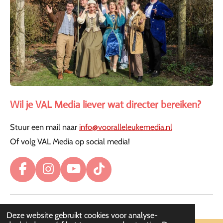
Wil je VAL Media liever wat directer bereiken?
Stuur een mail naar
info@vooralleleukemedia.nl
Of volg VAL Media op social media!
F
I
Y
T
a
n
o
i
c
s
u
k
e
t
T
T
Deze website gebruikt cookies voor analyse-
b
a
u
o