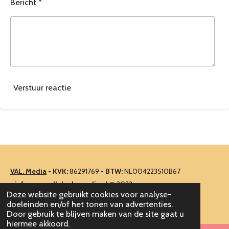
Bericht *
Verstuur reactie
VAL. Media
-
KVK:
86291769 -
BTW:
NL004223510B67
-
info@vooralleleukemedia.nl
© 2022
Deze website gebruikt cookies voor analyse-
Powered by
JouwWeb
doeleinden en/of het tonen van advertenties.
Door gebruik te blijven maken van de site gaat u
hiermee akkoord.